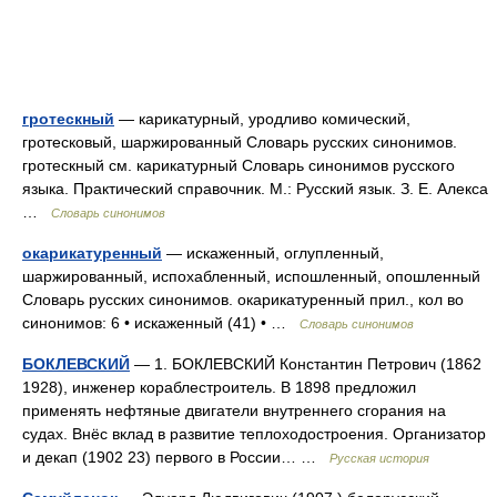
гротескный
— карикатурный, уродливо комический,
гротесковый, шаржированный Словарь русских синонимов.
гротескный см. карикатурный Словарь синонимов русского
языка. Практический справочник. М.: Русский язык. З. Е. Алекса
…
Словарь синонимов
окарикатуренный
— искаженный, оглупленный,
шаржированный, испохабленный, испошленный, опошленный
Словарь русских синонимов. окарикатуренный прил., кол во
синонимов: 6 • искаженный (41) • …
Словарь синонимов
БОКЛЕВСКИЙ
— 1. БОКЛЕВСКИЙ Константин Петрович (1862
1928), инженер кораблестроитель. В 1898 предложил
применять нефтяные двигатели внутреннего сгорания на
судах. Внёс вклад в развитие теплоходостроения. Организатор
и декап (1902 23) первого в России… …
Русская история