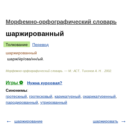
Морфемно-орфографический словарь
шаржированный
Толкование
Перевод
шаржированный
шарж/и́р/ова/нн/ый.
Морфемно-орфографический словарь. — М.: АСТ.
.
Тихонов А. Н.
.
2002
.
Игры ⚽
Нужна курсовая?
Синонимы
:
гротескный
,
гротесковый
,
карикатурный
,
окарикатуренный
,
пародированный
,
утрированный
шаржирование
шаржировать